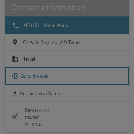
Contact information
phone
978 60... Ver teléfono
location_on
C/ Avda Sagunto nº 9 Teruel
business
Teruel
language
Go to the web
perm_identity
Dr. Luis Julián Batea
Dental clinic
trsuted
in Teruel