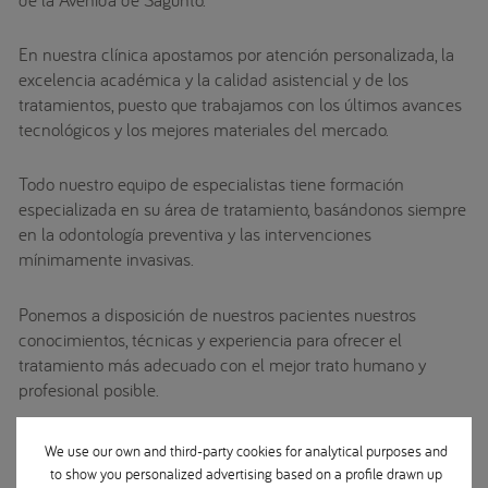
En nuestra clínica apostamos por atención personalizada, la
excelencia académica y la calidad asistencial y de los
tratamientos, puesto que trabajamos con los últimos avances
tecnológicos y los mejores materiales del mercado.
Todo nuestro equipo de especialistas tiene formación
especializada en su área de tratamiento, basándonos siempre
en la odontología preventiva y las intervenciones
mínimamente invasivas.
Ponemos a disposición de nuestros pacientes nuestros
conocimientos, técnicas y experiencia para ofrecer el
tratamiento más adecuado con el mejor trato humano y
profesional posible.
We use our own and third-party cookies for analytical purposes and
to show you personalized advertising based on a profile drawn up