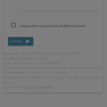
Acepto la
Política de privacidad
de BQDental Centers.
ENVIAR
Responsable: ASOCIACIÓN BEST QUALITY DENTAL CENTERS
Finalidad: Responder a su consulta.
Legitimación: Consentimiento del interesado.
Destinatarios: Los datos quedarán almacenados en nuestro servidor, alojado en
10dencehispahard S.L. No se comunicará a terceros.
Derechos: Acceso, rectificación, supresión, limitación, portabilidad y olvido de los
datos.
Más información:
Política de privacidad