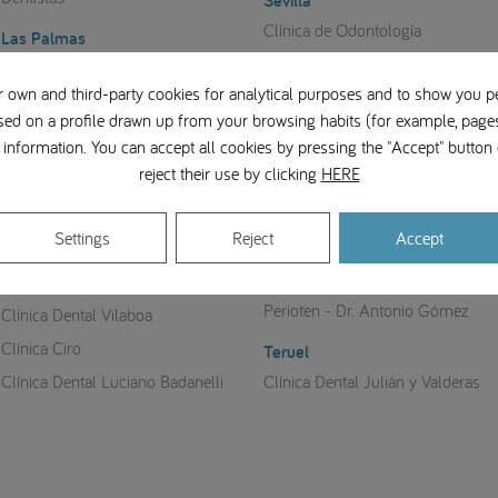
Sevilla
Clínica de Odontología
Las Palmas
Especializada
Centro Brånemark Las Palmas
 own and third-party cookies for analytical purposes and to show you p
Gallego Experiencia Dental
Lleida
sed on a profile drawn up from your browsing habits (for example, pages 
Soria
Brånemark Lleida
information. You can accept all cookies by pressing the "Accept" button 
Clínica Rafael Peñuelas
reject their use by clicking
HERE
Logroño
Tarragona
Clínica Dental Pedro Barrio
Settings
Reject
Accept
Clínica Dental Roche
Madrid
Tenerife
CIMPLA
Perioten - Dr. Antonio Gómez
Clínica Dental Vilaboa
Clínica Ciro
Teruel
Clínica Dental Luciano Badanelli
Clínica Dental Julián y Valderas