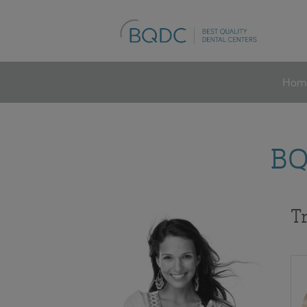
Hom
BQD
Tr