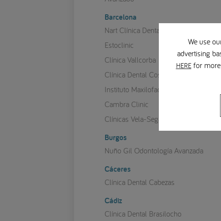
Barcelona
Nart Clínica Dental
We use our
Estoclinic
advertising ba
Clínica Vallcorba
for more 
HERE
Clínica Dental Costa Codina
Instituto Maxilofacial
Cambra Clinic
Clínicas Vela-Segalà
Burgos
Nuño Gil Odontología Avanzada
Cáceres
Clínica Dental Cabezas
Cádiz
Clínica Dental Brasilocho