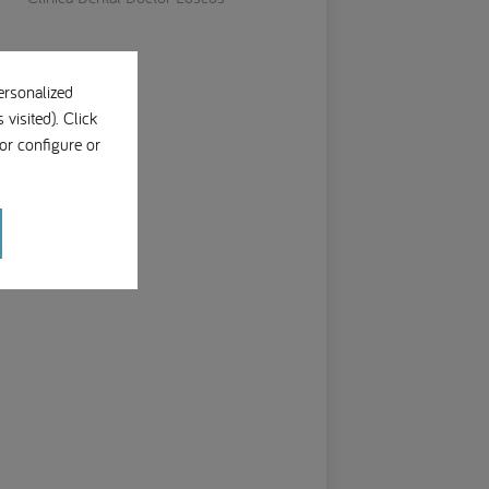
ersonalized
visited). Click
or configure or