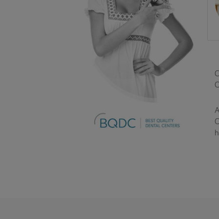
C
O
A
O
h