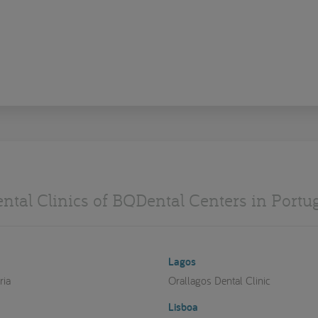
ntal Clinics of BQDental Centers in Portu
Lagos
ria
Orallagos Dental Clinic
Lisboa