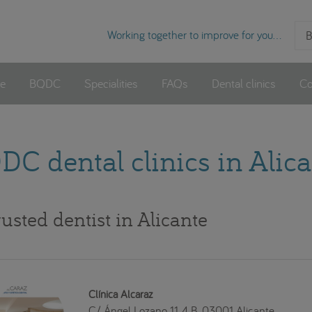
Working together to improve for you...
B
e
BQDC
Specialities
FAQs
Dental clinics
Co
C dental clinics in Alic
usted dentist in Alicante
Clínica Alcaraz
C/ Ángel Lozano 11, 4 B. 03001 Alicante