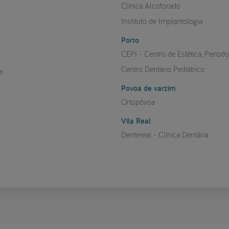
a
Clínica Alcoforado
Instituto de Implantologia
Porto
CEPI - Centro de Estética, Period
Centro Dentário Pediátrico
a
Povoa de varzim
Ortopóvoa
Vila Real
Dentereal - Clínica Dentária