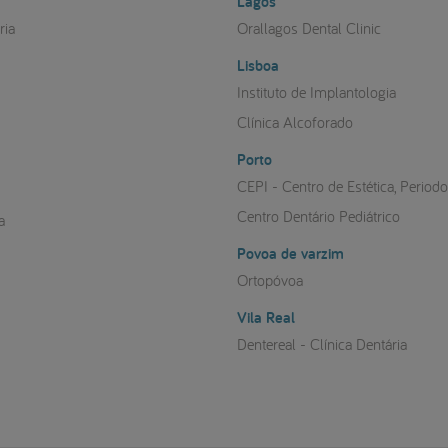
Lagos
ria
Orallagos Dental Clinic
Lisboa
a
Instituto de Implantologia
Clínica Alcoforado
Porto
CEPI - Centro de Estética, Period
Centro Dentário Pediátrico
a
Povoa de varzim
Ortopóvoa
Vila Real
Dentereal - Clínica Dentária