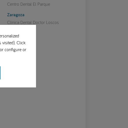
Centro Dental El Parque
Zaragoza
Clínica Dental Doctor Loscos
ersonalized
visited). Click
or configure or