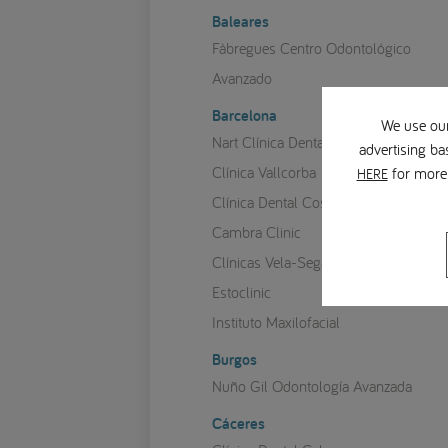
Baleares
Fàbregues Centro Odontológico
Avanzado
Barcelona
We use our
Nart Clínica Dental
advertising ba
Clínica Vallcorba
for more 
HERE
Clínica Dental Costa Codina
Cambra Clinic
Clínicas Vela-Segalà
Estoclinic
Instituto Maxilofacial
Burgos
Nuño Gil Odontología Avanzada
Cáceres