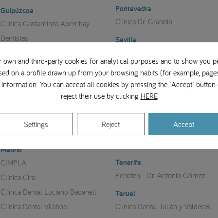
Pontevedra
Guipúzcoa
Clínica Dr. Grandío
Clínica Gastaminza Aperribay
Dentistas
Sevilla
Clínica de Odontología
Las Palmas
 own and third-party cookies for analytical purposes and to show you p
Especializada
Centro Brånemark Las Palmas
sed on a profile drawn up from your browsing habits (for example, pages 
Gallego Experiencia Dental
information. You can accept all cookies by pressing the "Accept" button 
Lleida
reject their use by clicking
HERE
Soria
Brånemark Lleida
Clínica Rafael Peñuelas
Logroño
Settings
Reject
Accept
Tarragona
Clínica Dental Pedro Barrio
Clínica Dental Roche
Madrid
Tenerife
CIMPLA
Perioten - Dr. Antonio Gómez
Clínica Ciro
Clínica Dental Luciano Badanelli
Teruel
Clínica Dental Vilaboa
Clínica Dental Julián y Valderas