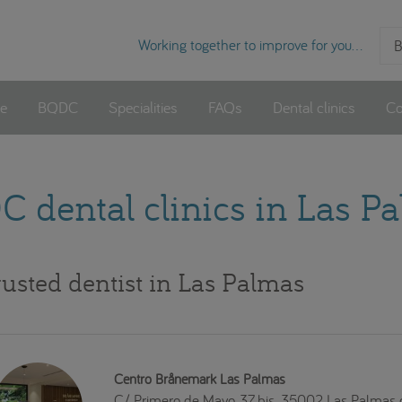
Working together to improve for you...
B
e
BQDC
Specialities
FAQs
Dental clinics
Co
 dental clinics in Las P
rusted dentist in Las Palmas
Centro Brånemark Las Palmas
C/ Primero de Mayo, 37 bis. 35002 Las Palmas 