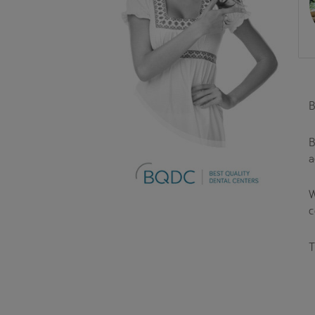
B
B
a
W
c
T