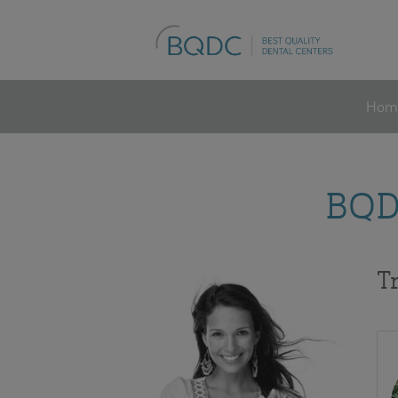
Hom
BQDC
T