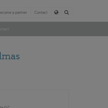
ecome a partner
Contact
ntact
almas
de G.C